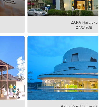
ZARA Harajuku
ZARA原宿
Akiha Ward Cultural Cente