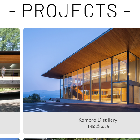
- PROJECTS -
Komoro Distillery
小諸蒸留所