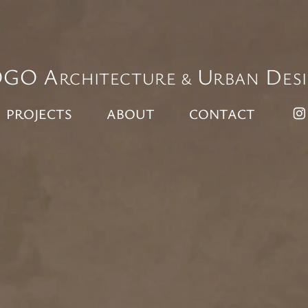
OGO
A
U
D
RCHITECTURE
RBAN
ES
&
PROJECTS
ABOUT
CONTACT